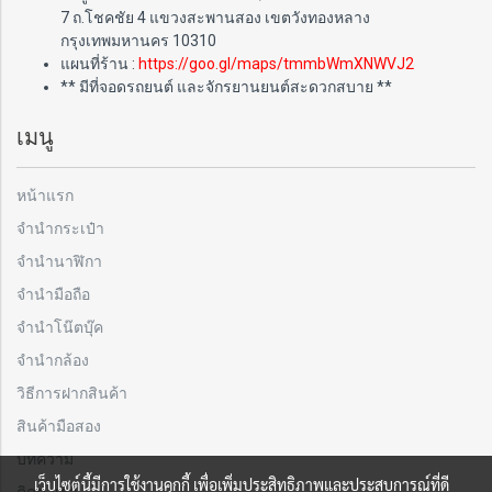
7 ถ.โชคชัย 4 แขวงสะพานสอง เขตวังทองหลาง
กรุงเทพมหานคร 10310
แผนที่ร้าน :
https://goo.gl/maps/tmmbWmXNWVJ2
** มีที่จอดรถยนต์ และจักรยานยนต์สะดวกสบาย **
เมนู
หน้าแรก
จำนำกระเป๋า
จำนำนาฬิกา
จำนำมือถือ
จำนำโน๊ตบุ๊ค
จำนำกล้อง
วิธีการฝากสินค้า
สินค้ามือสอง
บทความ
เว็บไซต์นี้มีการใช้งานคุกกี้ เพื่อเพิ่มประสิทธิภาพและประสบการณ์ที่ดี
ติดต่อเรา