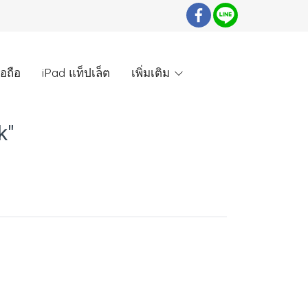
ือถือ
iPad แท็ปเล็ต
เพิ่มเติม
k"