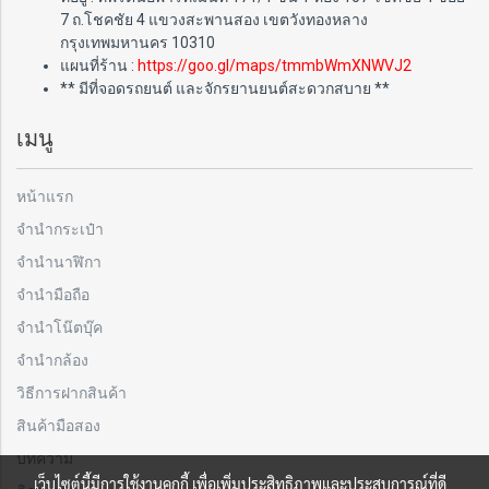
7 ถ.โชคชัย 4 แขวงสะพานสอง เขตวังทองหลาง
กรุงเทพมหานคร 10310
แผนที่ร้าน :
https://goo.gl/maps/tmmbWmXNWVJ2
** มีที่จอดรถยนต์ และจักรยานยนต์สะดวกสบาย **
เมนู
หน้าแรก
จำนำกระเป๋า
จำนำนาฬิกา
จำนำมือถือ
จำนำโน๊ตบุ๊ค
จำนำกล้อง
วิธีการฝากสินค้า
สินค้ามือสอง
บทความ
เว็บไซต์นี้มีการใช้งานคุกกี้ เพื่อเพิ่มประสิทธิภาพและประสบการณ์ที่ดี