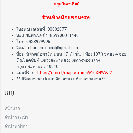
หยุดวันอาทิตย์
ร้านช้างน้อยพอนชอป
ใบอนุญาตเลขที่ : 00002077
ทะเบียนพาณิชย์ : 1869900011440
โทร : 0923979996
อีเมล์ : changnoisocial@gmail.com
ที่อยู่ : ทิพรัตน์อพาร์ทเมนท์ 171/1 ชั้น 1 ห้อง 107 โชคชัย 4 ซอย
7 ถ.โชคชัย 4 แขวงสะพานสอง เขตวังทองหลาง
กรุงเทพมหานคร 10310
แผนที่ร้าน :
https://goo.gl/maps/tmmbWmXNWVJ2
** มีที่จอดรถยนต์ และจักรยานยนต์สะดวกสบาย **
เมนู
หน้าแรก
จำนำกระเป๋า
จำนำนาฬิกา