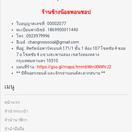
ร้านช้างน้อยพอนชอป
ใบอนุญาตเลขที่ : 00002077
ทะเบียนพาณิชย์ : 1869900011440
โทร : 0923979996
อีเมล์ : changnoisocial@gmail.com
ที่อยู่ : ทิพรัตน์อพาร์ทเมนท์ 171/1 ชั้น 1 ห้อง 107 โชคชัย 4 ซอย
7 ถ.โชคชัย 4 แขวงสะพานสอง เขตวังทองหลาง
กรุงเทพมหานคร 10310
แผนที่ร้าน :
https://goo.gl/maps/tmmbWmXNWVJ2
** มีที่จอดรถยนต์ และจักรยานยนต์สะดวกสบาย **
เมนู
หน้าแรก
จำนำกระเป๋า
จำนำนาฬิกา
จำนำมือถือ